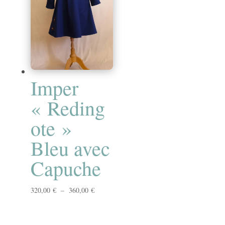
Imper
« Reding
ote »
Bleu avec
Capuche
Plage
320,00
€
–
360,00
€
de
prix :