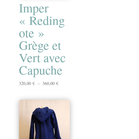
Imper
« Reding
ote »
Grège et
Vert avec
Capuche
Plage
320,00
€
–
360,00
€
de
prix :
320,00 €
à
360,00 €