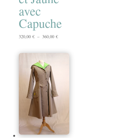
avec
Capuche
Plage
320,00
€
–
360,00
€
de
prix :
320,00 €
à
360,00 €