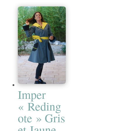
prix :
320,00 €
à
360,00 €
Imper
« Reding
ote » Gris
et Jaune