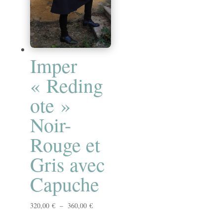
Imper
« Reding
ote »
Noir-
Rouge et
Gris avec
Capuche
Plage
320,00
€
–
360,00
€
de