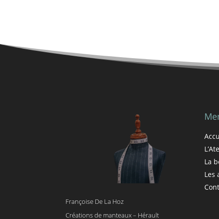
Me
Accu
L’Ate
La b
Les 
Cont
Françoise De La Hoz
Créations de manteaux – Hérault