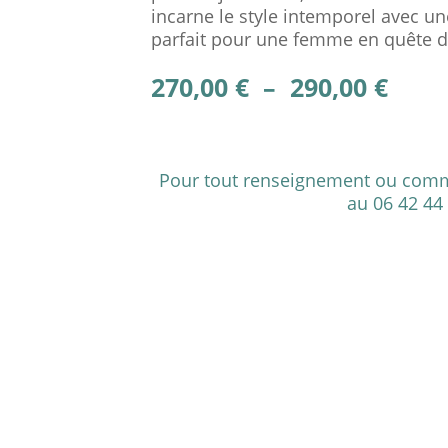
incarne le style intemporel avec u
parfait pour une femme en quête de
Plag
270,00
€
–
290,00
€
de
prix 
270,0
à
Pour tout renseignement ou comm
290,0
au 06 42 44 