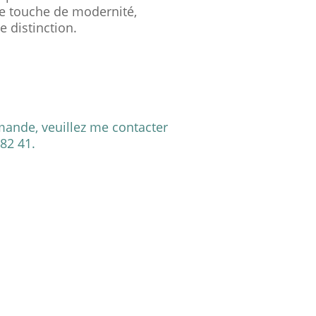
ne touche de modernité,
 distinction.
e
:
0 €
ande, veuillez me contacter
0 €
82 41.